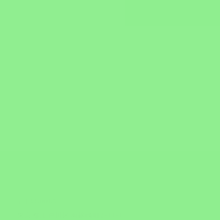
〒133-0065
東京都江戸川区南篠崎町2-11-1