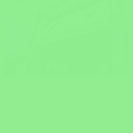
Cut
¥4,500
Color
¥5,500～
Perm
¥5,500～
Straight
¥4,000～